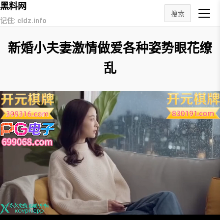
黑料网
搜索
记住: cldz.info
新婚小夫妻激情做爱各种姿势眼花缭
乱