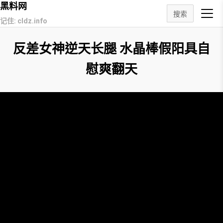
黑料网
搜索
记住: cldz.info
反差女神逆天长腿 水晶棒假阳具自
慰爽翻天