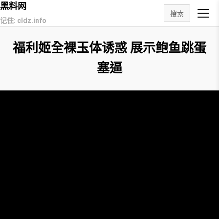
黑料网
搜索
记住: cldz.info
福利姬全裸玉体诱惑 展示鲍鱼跳蛋
塞逼