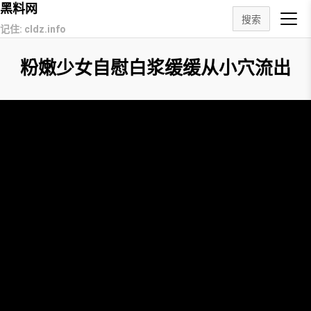
黑料网
搜索
记住: cldz.info
粉嫩少女自慰白浆缓缓从小穴流出