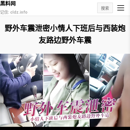
黑料网
搜索
记住: cldz.info
野外车震泄密小情人下班后与西装炮
友路边野外车震