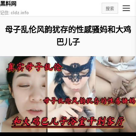
黑料网
搜索
记住: cldz.info
母子乱伦风韵犹存的性感骚妈和大鸡
巴儿子