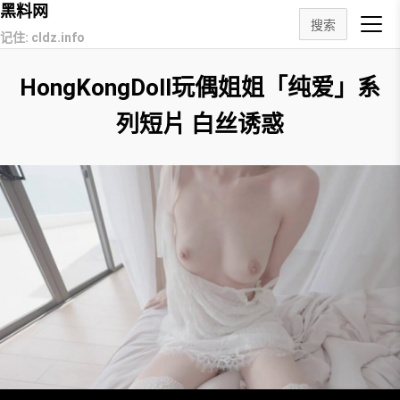
黑料网
搜索
记住: cldz.info
HongKongDoll玩偶姐姐「纯爱」系
列短片 白丝诱惑