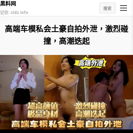
黑料网
搜索
记住: cldz.info
高端车模私会土豪自拍外泄，激烈碰
撞，高潮迭起