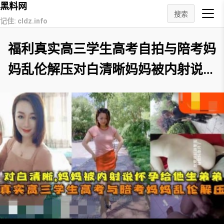
黑料网
搜索
记住: cldz.info
福利真实高三学生高考自拍与陪考妈
妈乱伦解压对白清晰妈妈被内射说怀
孕给他生弟弟_HD