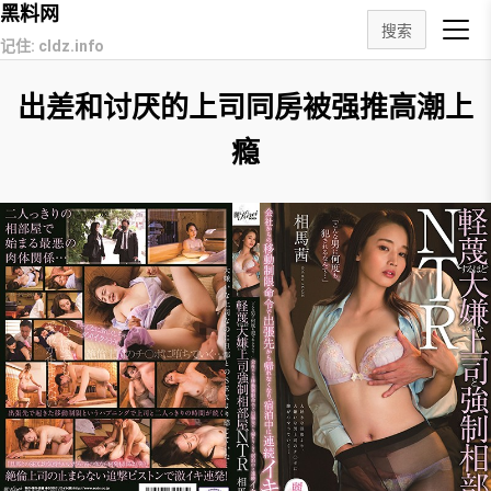
黑料网
搜索
记住: cldz.info
出差和讨厌的上司同房被强推高潮上
瘾