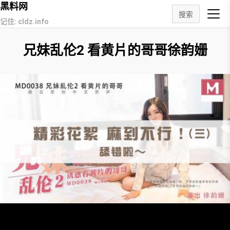
黑料网
搜索
记住: cldz.info
兄妹乱伦2 看黄片的哥哥徐韵姗