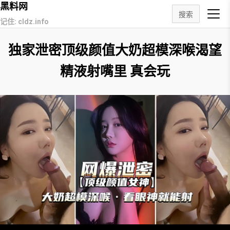
黑料网
搜索
记住: cldz.info
独家泄密顶级颜值大奶超模深喉渴望
精液射嘴里 真会玩