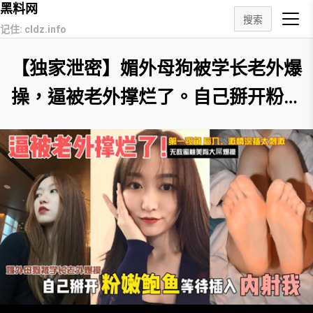
黑料网
搜索
记住: cldz.info
【独家泄密】媚外母狗被学长老外爆
操，逼被老外撑烂了。自己掰开粉嫩
骚逼等待插入内射